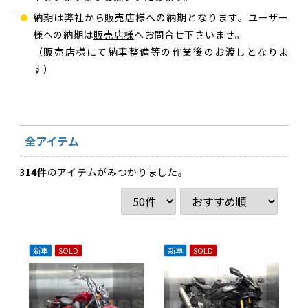
納期は弊社から販売店様への納期となります。ユーザー
様への納期は
販売店様
へお問合せ下さいませ。
（販売店様にて納車整備等の作業後のお渡しとなりま
す）
全アイテム
314
件
のアイテムがみつかりました。
新車
SOLD
新車
SOLD