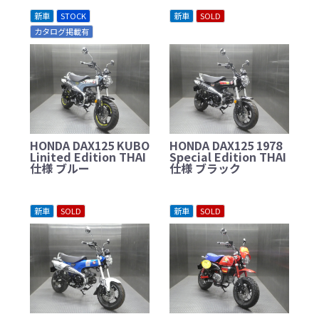
新車
STOCK
新車
SOLD
カタログ掲載有
HONDA DAX125 KUBO
HONDA DAX125 1978
Linited Edition THAI
Special Edition THAI
仕様 ブルー
仕様 ブラック
新車
SOLD
新車
SOLD