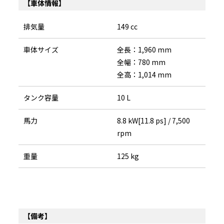
【車体情報】
排気量
149 cc
車体サイズ
全長：1,960 mm
全幅：780 mm
全高：1,014 mm
タンク容量
10 L
馬力
8.8 kW[11.8 ps] / 7,500
rpm
重量
125 kg
【備考】