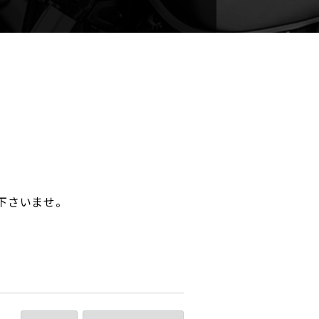
。
下さいませ。