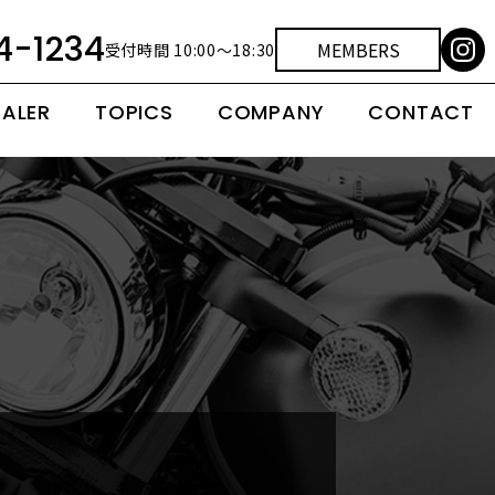
4-1234
MEMBERS
受付時間 10:00～18:30
EALER
TOPICS
COMPANY
CONTACT