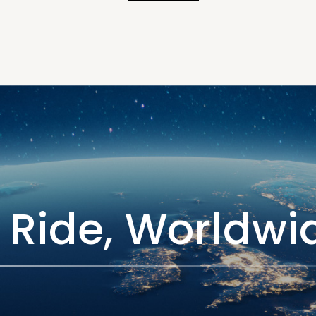
0(日) 『珍しい輸入二輪メーカー集結！！大試乗会』出展決
 Ride, Worldwi