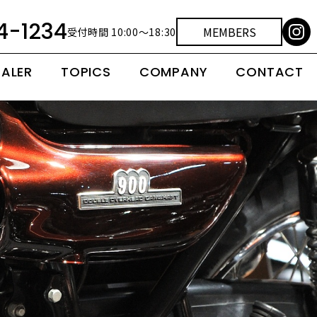
4-1234
MEMBERS
受付時間 10:00～18:30
EALER
TOPICS
COMPANY
CONTACT