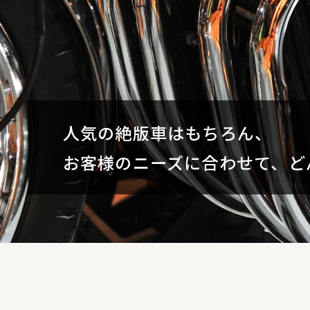
あらゆるブランドの最新バイク
輸出や三国間貿易を通じ、
現在躍進中の「CFMOTO」の
現在躍進中の「CFMOTO」の
人気の絶版車はもちろん、
F.B Mondialのすばらしい
お取り寄せいたします
世界中のお客様へご希望の二輪
開始いたしました
開始いたしました
お客様のニーズに合わせて、ど
（弊社はF.B Mondial正規輸