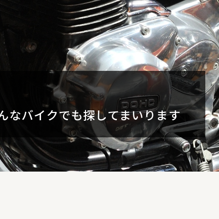
を
取り扱いを
取り扱いを
魅力を皆様へお届けいたします
車/四輪車をお届けしております
んなバイクでも探してまいります
入元です）