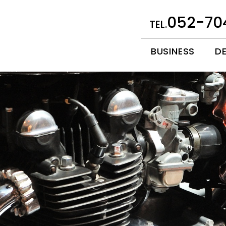
052-70
BUSINESS
D