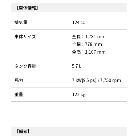
【車体情報】
排気量
124 cc
車体サイズ
全長：1,781 mm
全幅：778 mm
全高：1,107 mm
タンク容量
5.7 L
馬力
7 kW[9.5 ps] / 7,750 rpm
重量
122 kg
【備考】