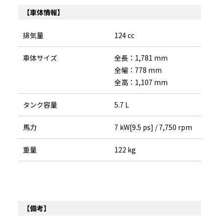
【車体情報】
排気量
124 cc
車体サイズ
全長：1,781 mm
全幅：778 mm
全高：1,107 mm
タンク容量
5.7 L
馬力
7 kW[9.5 ps] / 7,750 rpm
重量
122 kg
【備考】