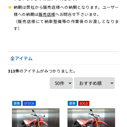
納期は弊社から販売店様への納期となります。ユーザー
様への納期は
販売店様
へお問合せ下さいませ。
（販売店様にて納車整備等の作業後のお渡しとなりま
す）
全アイテム
313
件
のアイテムがみつかりました。
新車
STOCK
新車
SOLD