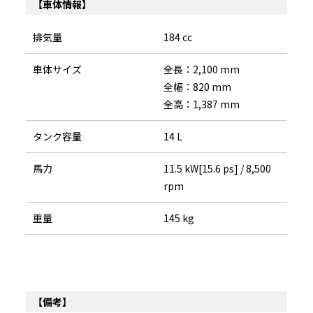
【車体情報】
排気量
184 cc
車体サイズ
全長：2,100 mm
全幅：820 mm
全高：1,387 mm
タンク容量
14 L
馬力
11.5 kW[15.6 ps] / 8,500
rpm
重量
145 kg
【備考】