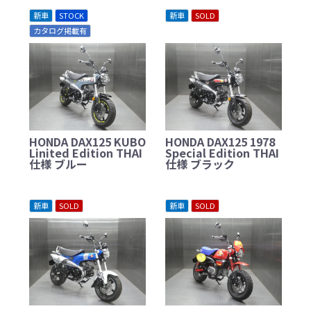
新車
STOCK
新車
SOLD
カタログ掲載有
HONDA DAX125 KUBO
HONDA DAX125 1978
Linited Edition THAI
Special Edition THAI
仕様 ブルー
仕様 ブラック
新車
SOLD
新車
SOLD