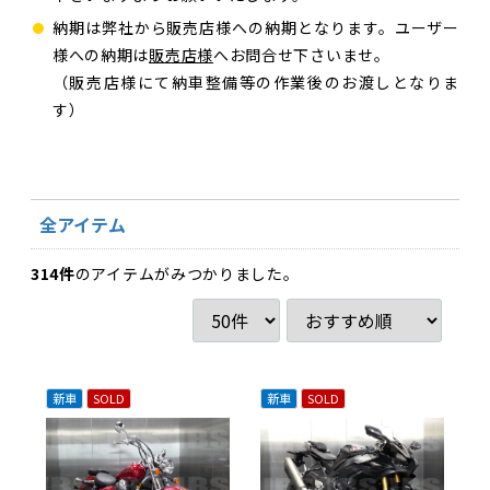
納期は弊社から販売店様への納期となります。ユーザー
様への納期は
販売店様
へお問合せ下さいませ。
（販売店様にて納車整備等の作業後のお渡しとなりま
す）
全アイテム
314
件
のアイテムがみつかりました。
新車
SOLD
新車
SOLD