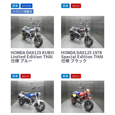
新車
STOCK
新車
SOLD
カタログ掲載有
HONDA DAX125 KUBO
HONDA DAX125 1978
Linited Edition THAI
Special Edition THAI
仕様 ブルー
仕様 ブラック
新車
SOLD
新車
SOLD