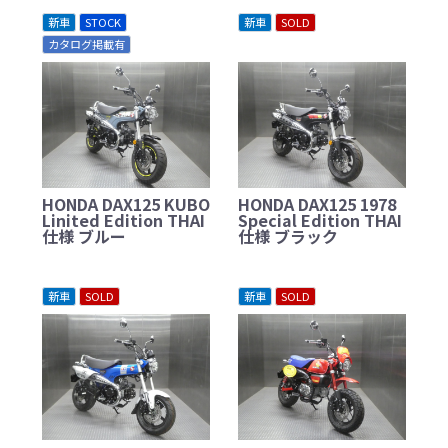
新車
STOCK
新車
SOLD
カタログ掲載有
HONDA DAX125 KUBO
HONDA DAX125 1978
Linited Edition THAI
Special Edition THAI
仕様 ブルー
仕様 ブラック
新車
SOLD
新車
SOLD