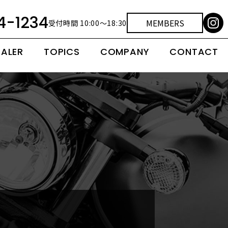
4-1234
MEMBERS
受付時間 10:00～18:30
EALER
TOPICS
COMPANY
CONTACT