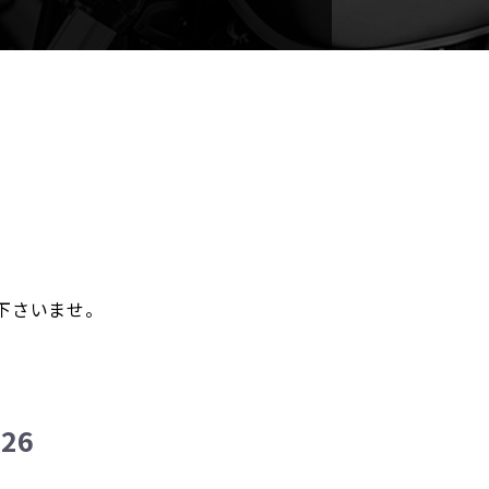
。
下さいませ。
26