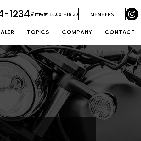
4-1234
MEMBERS
受付時間 10:00～18:30
EALER
TOPICS
COMPANY
CONTACT