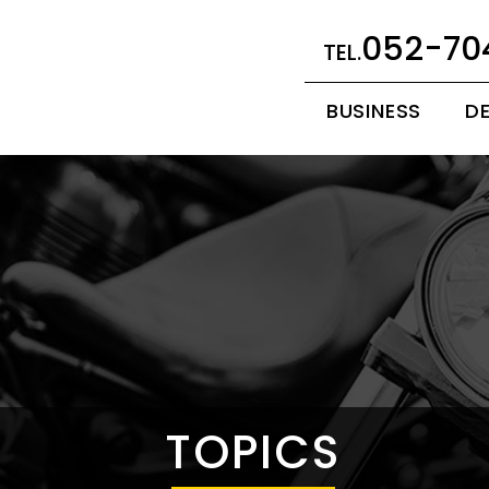
052-70
BUSINESS
D
TOPICS