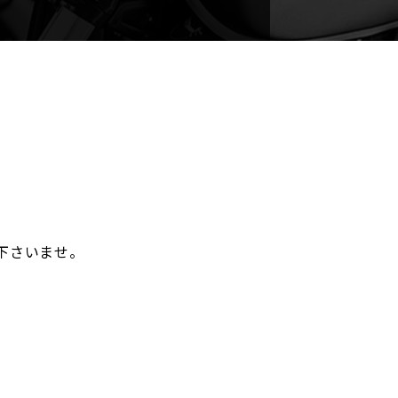
。
下さいませ。