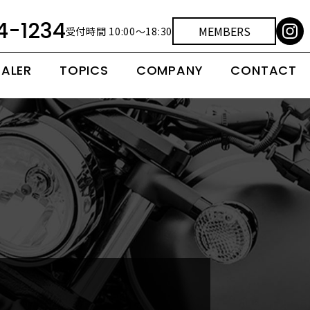
4-1234
MEMBERS
受付時間 10:00～18:30
EALER
TOPICS
COMPANY
CONTACT