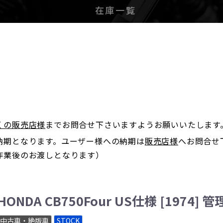
在庫一覧
。
くの販売店様
までお問合せ下さいますようお願いいたします
納期となります。ユーザー様への納期は
販売店様
へお問合せ
作業後のお渡しとなります）
HONDA CB750Four US仕様 [1974] 管
中古車・絶版車
STOCK