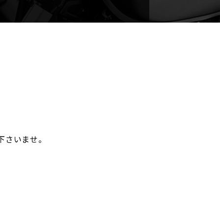
。
下さいませ。