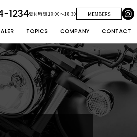
4-1234
MEMBERS
受付時間 10:00～18:30
EALER
TOPICS
COMPANY
CONTACT