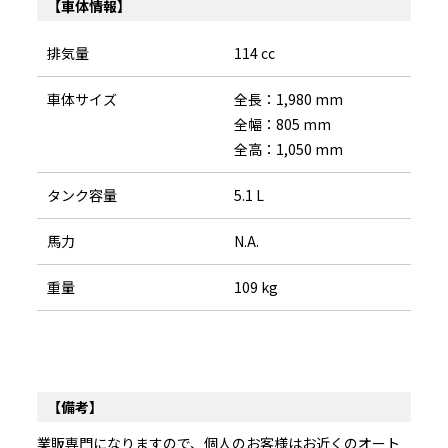
【車体情報】
排気量
114 cc
車体サイズ
全長：1,980 mm
全幅：805 mm
全高：1,050 mm
タンク容量
5.1 L
馬力
N.A.
重量
109 kg
【備考】
業販専門になりますので、個人のお客様はお近くのオート