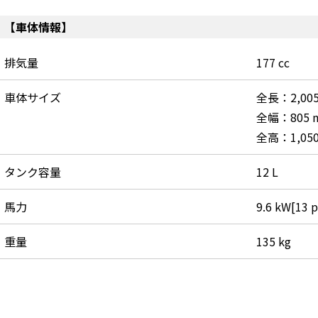
【車体情報】
排気量
177 cc
車体サイズ
全長：2,00
全幅：805 
全高：1,05
タンク容量
12 L
馬力
9.6 kW[13 p
重量
135 kg