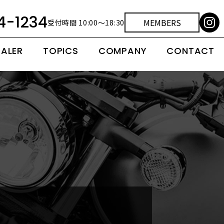
4-1234
MEMBERS
受付時間 10:00～18:30
EALER
TOPICS
COMPANY
CONTACT