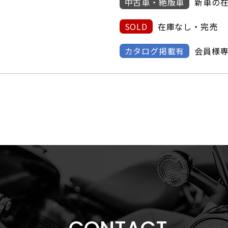
中古車・絶版車
新車の
SOLD
在庫なし・完売
カタログ掲載有
会員様