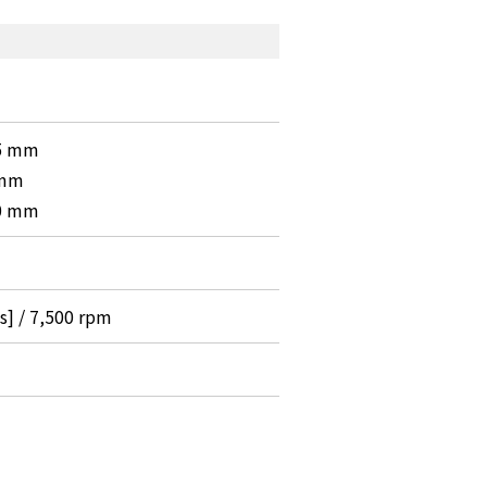
5 mm
mm
0 mm
s] / 7,500 rpm