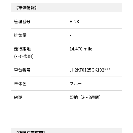
【車体情報】
管理番号
H-28
排気量
-
走行距離
14,470 mile
(ﾒｰﾀｰ表記)
車台番号
JH2KF0125GK102***
車体色
ブルー
納期
即納（2～3週間）
【店頭在庫車両】