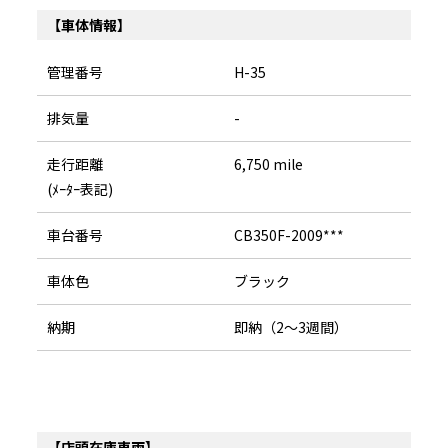
【車体情報】
管理番号
H-35
排気量
-
走行距離
6,750 mile
(ﾒｰﾀｰ表記)
車台番号
CB350F-2009***
車体色
ブラック
納期
即納（2～3週間）
【店頭在庫車両】