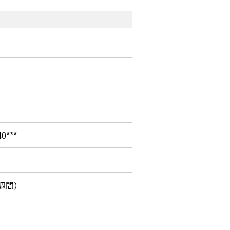
0***
週間）