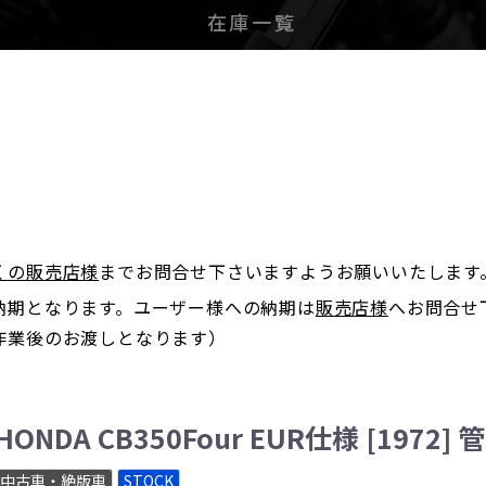
在庫一覧
。
くの販売店様
までお問合せ下さいますようお願いいたします
納期となります。ユーザー様への納期は
販売店様
へお問合せ
作業後のお渡しとなります）
HONDA CB350Four EUR仕様 [1972]
中古車・絶版車
STOCK