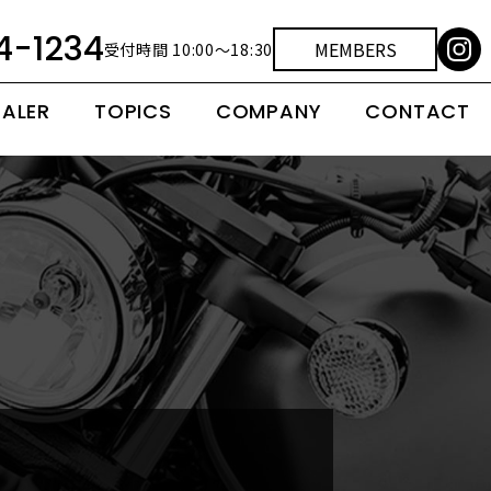
4-1234
MEMBERS
受付時間 10:00～18:30
EALER
TOPICS
COMPANY
CONTACT