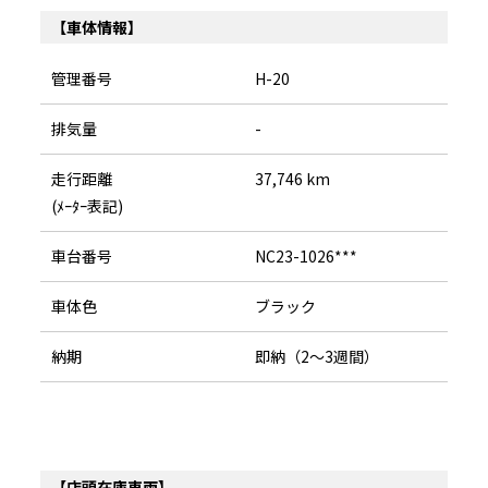
【車体情報】
管理番号
H-20
排気量
-
走行距離
37,746 km
(ﾒｰﾀｰ表記)
車台番号
NC23-1026***
車体色
ブラック
納期
即納（2～3週間）
【店頭在庫車両】