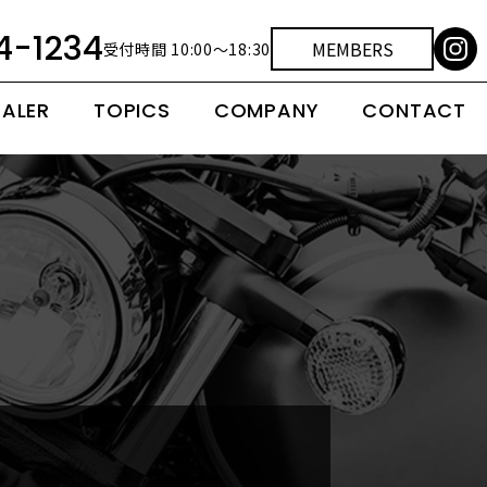
4-1234
MEMBERS
受付時間 10:00～18:30
EALER
TOPICS
COMPANY
CONTACT