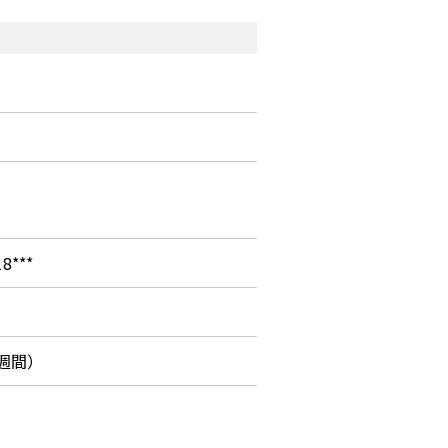
8***
週間）