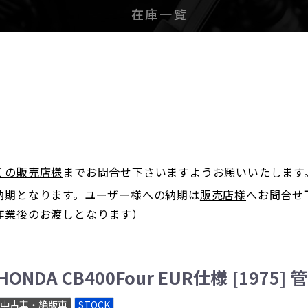
在庫一覧
。
くの販売店様
までお問合せ下さいますようお願いいたします
納期となります。ユーザー様への納期は
販売店様
へお問合せ
作業後のお渡しとなります）
HONDA CB400Four EUR仕様 [1975]
中古車・絶版車
STOCK