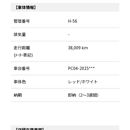
【車体情報】
管理番号
H-56
排気量
-
走行距離
38,009 km
(ﾒｰﾀｰ表記)
車台番号
PC04-2015***
車体色
レッド/ホワイト
納期
即納（2～3週間）
【店頭在庫車両】