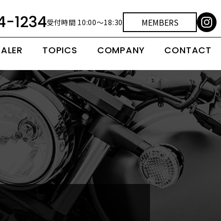
4-1234
MEMBERS
受付時間 10:00～18:30
EALER
TOPICS
COMPANY
CONTACT