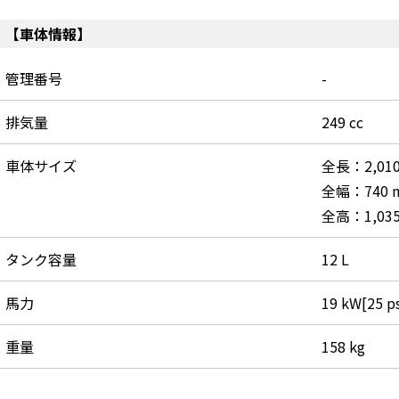
【車体情報】
管理番号
-
排気量
249 cc
車体サイズ
全長：2,01
全幅：740 
全高：1,03
タンク容量
12 L
馬力
19 kW[25 ps
重量
158 kg