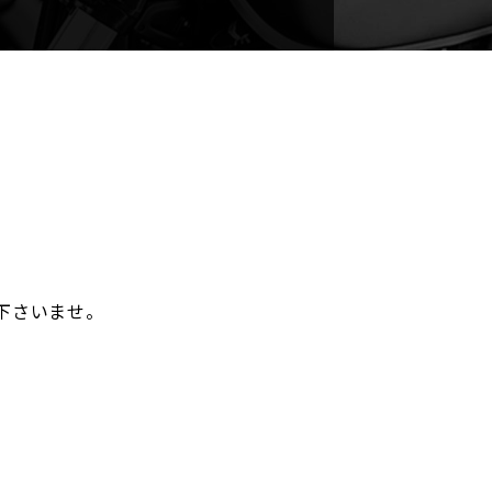
。
下さいませ。