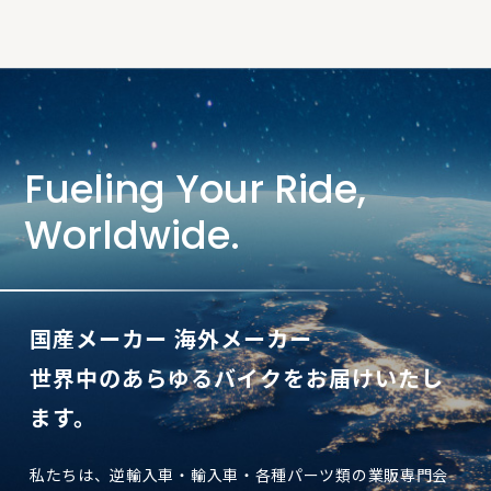
2026.04.28
GW休業のお知らせ
2026.04.21
5/10(日) 『珍しい輸入二輪メーカー集結！！大試乗
会』出展決定！！
Fueling Your Ride,
Worldwide.
国産メーカー 海外メーカー
世界中のあらゆるバイクをお届けいたし
ます。
私たちは、逆輸入車・輸入車・各種パーツ類の業販専門会