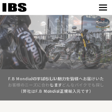
あらゆるブランドの最新バイクを
輸出や三国間貿易を通じ、
現在躍進中の「CFMOTO」の取り扱いを
現在躍進中の「CFMOTO」の取り扱いを
F.B Mondialのすばらしい魅力を皆様へお届けいた
人気の絶版車はもちろん、
世界中のお客様へご希望の二輪車/四輪車をお届けし
お取り寄せいたします
開始いたしました
開始いたしました
お客様のニーズに合わせて、どんなバイクでも探し
します
ております
（弊社はF.B Mondial正規輸入元です）
てまいります