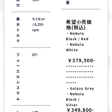
量
力
最
9.2 N.m
希望小売価
大
/ 6,250
格(税込)
ト
rpm
・Nebula
ル
Black / Red
ク
・Nebula
White
フ
EFI
￥379,500-
ュ
-------------
ー
-------------
エ
-------------
ル
-----
シ
ス
・Galaxy Grey
テ
・Nebula
ム
Black /
Silver
￥349,800-