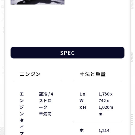
SPEC
エンジン
寸法と重量
エ
空冷 / 4
L x
1,750 x
ン
ストロ
W
742 x
ジ
ーク
x H
1,020m
ン
単気筒
m
タ
イ
ホ
1,214
プ