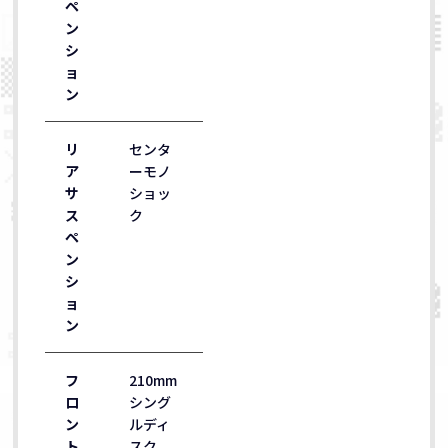
ペ
ン
シ
ョ
ン
リ
センタ
ア
ーモノ
サ
ショッ
ス
ク
ペ
ン
シ
ョ
ン
フ
210mm
ロ
シング
ン
ルディ
ト
スク