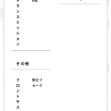
ト
6速
ラ
ン
ス
ミ
ッ
シ
ョ
ン
その他
フ
倒立フ
ロ
ォーク
ン
ト
サ
ス