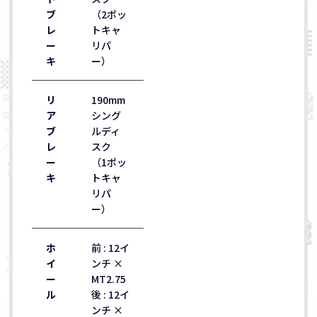
ブ
（2ポッ
レ
トキャ
ー
リパ
キ
ー）
リ
190mm
ア
シング
ブ
ルディ
レ
スク
ー
（1ポッ
キ
トキャ
リパ
ー）
ホ
前 : 12イ
イ
ンチ ×
ー
MT2.75
ル
後 : 12イ
ンチ ×