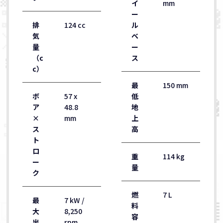
イ
mm
ー
排
124 cc
ル
気
ベ
量
ー
（c
ス
c）
最
150 mm
ボ
57 x
低
ア
48.8
地
×
mm
上
ス
高
ト
ロ
重
114 kg
ー
量
ク
燃
7 L
最
7 kW /
料
大
8,250
容
出
rpm