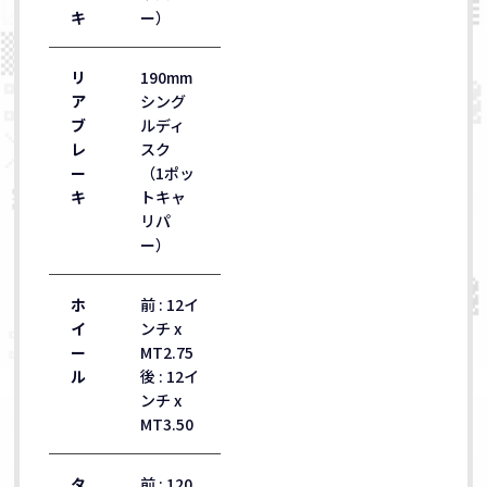
キ
ー）
リ
190mm
ア
シング
ブ
ルディ
レ
スク
ー
（1ポッ
キ
トキャ
リパ
ー）
ホ
前 : 12イ
イ
ンチ x
ー
MT2.75
ル
後 : 12イ
ンチ x
MT3.50
タ
前 : 120