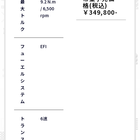
最
9.2 N.m
格(税込)
大
/ 6,500
￥349,800-
ト
rpm
ル
ク
フ
EFI
ュ
ー
エ
ル
シ
ス
テ
ム
ト
6速
ラ
ン
ス