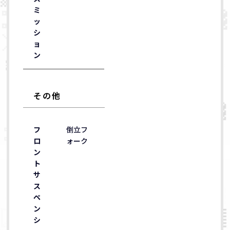
ミ
ッ
シ
ョ
ン
その他
フ
倒立フ
ロ
ォーク
ン
ト
サ
ス
ペ
ン
シ