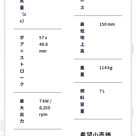
気
ー
量
ス
（c
c）
最
150 mm
低
ボ
57 x
地
ア
48.8
上
×
mm
高
ス
ト
重
114 kg
ロ
量
ー
ク
燃
7 L
料
最
7 kW /
容
大
8,250
量
出
rpm
力
希望小売価