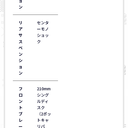
ョ
ン
リ
センタ
ア
ーモノ
サ
ショッ
ス
ク
ペ
ン
シ
ョ
ン
フ
210mm
ロ
シング
ン
ルディ
ト
スク
ブ
（2ポッ
レ
トキャ
ー
リパ