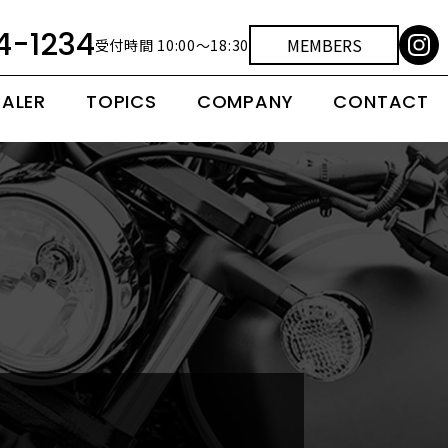
4-1234
MEMBERS
受付時間 10:00～18:30
EALER
TOPICS
COMPANY
CONTACT