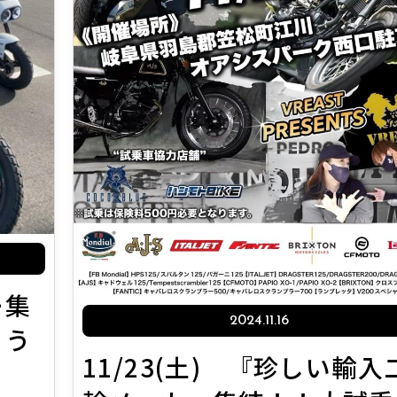
ー集
2024.11.16
とう
11/23(土) 『珍しい輸入