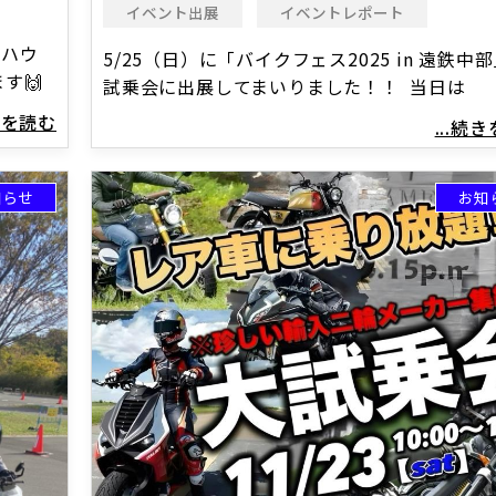
イベント出展
イベントレポート
トハウ
5/25（日）に「バイクフェス2025 in 遠鉄中
す🙌
試乗会に出展してまいりました！！ 当日は
続きを読む
...続
知らせ
お知