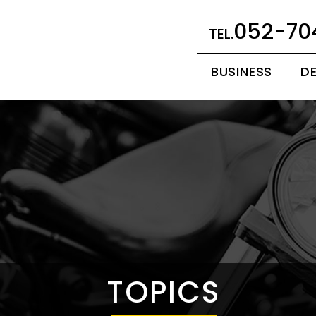
052-70
BUSINESS
D
TOPICS