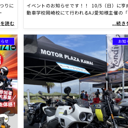
イベントのお知らせです！！ 10/5（日）に亨
まつりに
動車学校岡崎校にて行われるAJ愛知様主催の
ー
...続
続きを読む
知らせ
お知